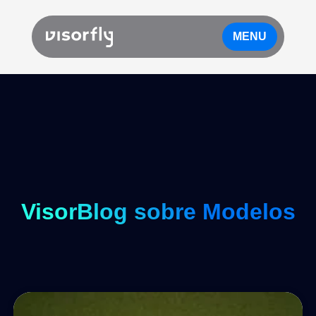
MENU
VisorBlog sobre Modelos