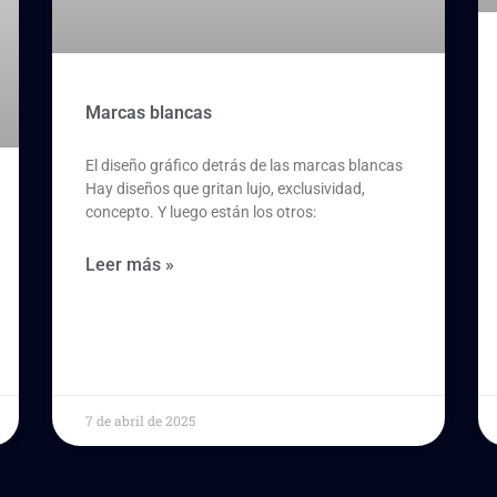
Marcas blancas
El diseño gráfico detrás de las marcas blancas
Hay diseños que gritan lujo, exclusividad,
concepto. Y luego están los otros:
Leer más »
7 de abril de 2025