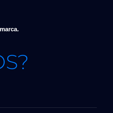
 marca.
OS?