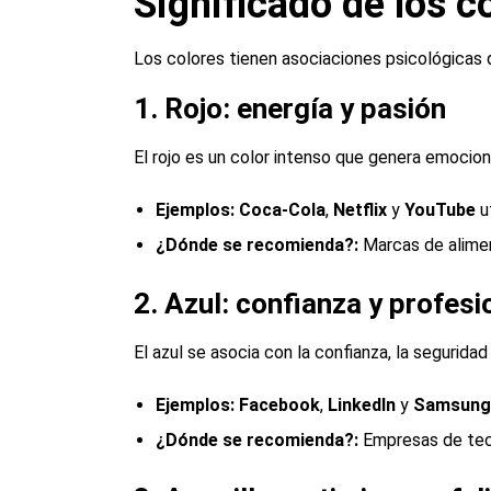
Significado de los c
Los colores tienen asociaciones psicológicas 
1. Rojo: energía y pasión
El rojo es un color intenso que genera emocion
Ejemplo
s
:
Coca-Cola
,
Netflix
y
YouTube
ut
¿Dónde se recomienda?
:
Marcas de alimen
2. Azul: confianza y profesi
El azul se asocia con la confianza, la seguridad
Ejemplo
s
:
Facebook
,
LinkedIn
y
Samsung
¿Dónde se recomienda?
:
Empresas de tecn