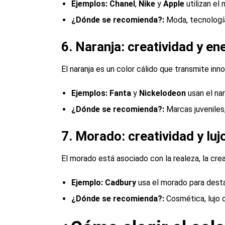
Ejemplo
s
:
Chanel
,
Nike
y
Apple
utilizan el
¿Dónde se recomienda?
:
Moda, tecnología
6. Naranja: creatividad y en
El naranja es un color cálido que transmite inno
Ejemplo
s
:
Fanta
y
Nickelodeon
usan el nar
¿Dónde se recomienda?
:
Marcas juveniles
7. Morado: creatividad y luj
El morado está asociado con la realeza, la creat
Ejemplo:
Cadbury
usa el morado para desta
¿Dónde se recomienda?
:
Cosmética, lujo o