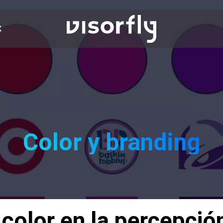
X
Color y branding
 color en la percepci