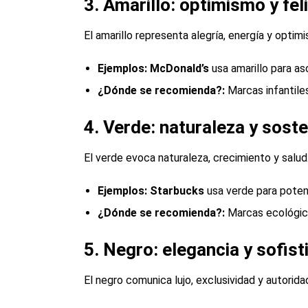
3. Amarillo: optimismo y fel
El amarillo representa alegría, energía y optim
Ejemplo
s
:
McDonald’s
usa amarillo para aso
¿Dónde se recomienda?
:
Marcas infantiles
4. Verde: naturaleza y soste
El verde evoca naturaleza, crecimiento y salu
Ejemplo
s
:
Starbucks
usa verde para potenc
¿Dónde se recomienda?
:
Marcas ecológica
5. Negro: elegancia y sofist
El negro comunica lujo, exclusividad y autorid