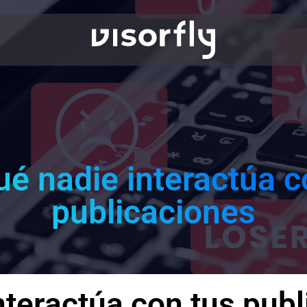
ué nadie interactúa c
publicaciones
nteractúa con tus publ