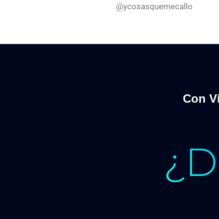
@ycosasquemecallo
Con Vi
¿D