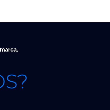
 marca.
OS?