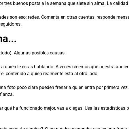
r tres buenos posts a la semana que siete sin alma. La calida
edes son eso: redes. Comenta en otras cuentas, responde mensaj
seguidores.
a...
l todo). Algunas posibles causas:
 a quién le estás hablando. A veces creemos que nuestra audie
 el contenido a quien realmente está al otro lado.
na foto poco clara pueden frenar a quien entra por primera vez
fianza.
sar qué ha funcionado mejor, vas a ciegas. Usa las estadísticas 
ría seguirte alguien? Si no puedes responder eso en una frase