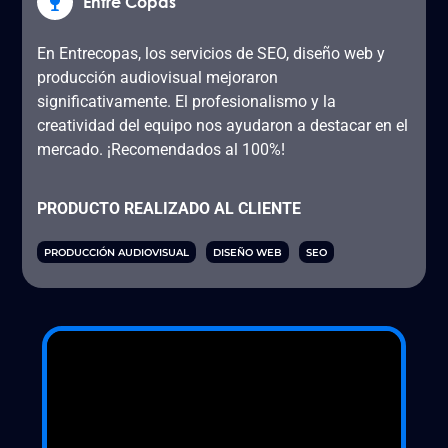
Entre Copas
En Entrecopas, los servicios de SEO, diseño web y
producción audiovisual mejoraron
significativamente. El profesionalismo y la
creatividad del equipo nos ayudaron a destacar en el
mercado. ¡Recomendados al 100%!
PRODUCTO REALIZADO AL CLIENTE
PRODUCCIÓN AUDIOVISUAL
DISEÑO WEB
SEO