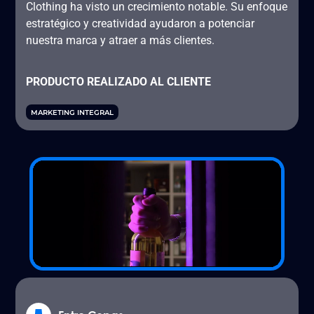
Clothing ha visto un crecimiento notable. Su enfoque
estratégico y creatividad ayudaron a potenciar
nuestra marca y atraer a más clientes.
PRODUCTO REALIZADO AL CLIENTE
MARKETING INTEGRAL