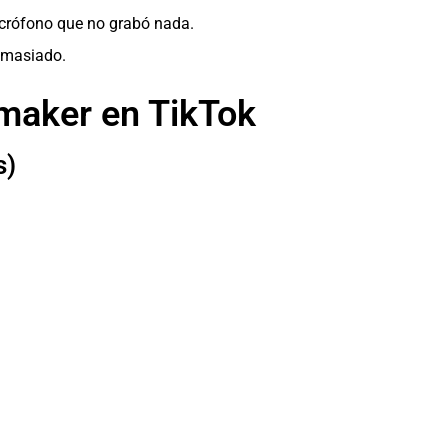
icrófono que no grabó nada.
demasiado.
mmaker en TikTok
s)