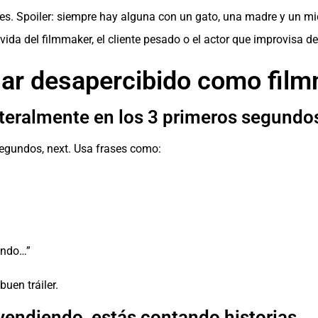
jes. Spoiler: siempre hay alguna con un gato, una madre y un m
vida del filmmaker, el cliente pesado o el actor que improvisa 
sar desapercibido como fil
iteralmente en los 3 primeros segundo
segundos, next. Usa frases como:
ando…”
uen tráiler.
 vendiendo, estás contando historias