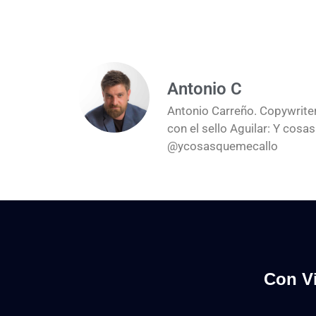
Antonio C
Antonio Carreño. Copywriter
con el sello Aguilar: Y cos
@ycosasquemecallo
Con Vi